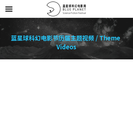
首页 / Home
征集大赛/Collecting Contest
蓝星球科幻电影节历届主题视频 / Theme 
Videos
征片方案 / Proposal
主竞赛单元荣誉名单/Main Competition Hono
12强 / Top 12
32强 / Top 32
评委名单 / Juries
历届作品 / Portfolio
提交作品 / Submission