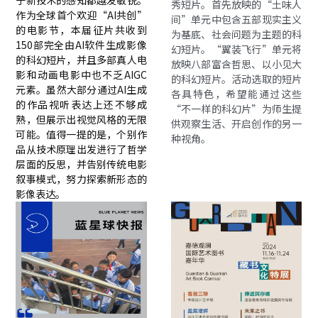
于新技术的感知都越发敏锐。
秀短片。首先放映的“土味人
作为全球首个欢迎“AI共创”
间”单元中包含五部现实主义
的电影节，本届征片共收到
为基底、社会问题为主题的科
150部完全由AI软件生成影像
幻短片。“翼装飞行”单元将
的科幻短片，并且多部真人电
放映八部富含哲思、以小见大
影和动画电影中也不乏AIGC
的科幻短片。活动选取的短片
元素。虽然大部分通过AI生成
各具特色，希望能通过这些
的作品视听表达上还不够成
“不一样的科幻片”为师生提
熟，但展示出视觉风格的无限
供观察生活、开启创作的另一
可能。值得一提的是，个别作
种视角。
品从技术原理出发进行了哲学
层面的反思，并告别传统电影
叙事模式，努力探索新形态的
影像表达。