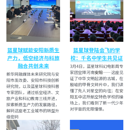
蓝星球
赋能安阳新质生
蓝星球登陆会飞的学
产力，低空经济与科旅
校：千名中学生共见证
融合共创未来
3月4日，蓝星球科幻电影周专
家团空降河南
安阳
——这座见
新华网融媒体未来研究院与安
证了中华文明起源的古城，在
阳市发改委、安阳市科技创新
殷墟的甲骨文碎片中，我们读
研究院，以及蓝星球科技科普
懂了先人对星空的向往；
在安
专家团队，通过低空经济、文
阳五中
这所航空特色学校的操
旅产业和科幻教育三线并进，
场上，我们看到了新一代少年
探索新质生产力的发展路径，
对宇宙的无限憧憬。
解码这座老工业城市的转型升
级密码