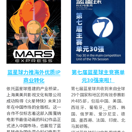
蓝星球力推海外优质IP
第七届蓝星球主竞赛单
商业转化
元30强来啦！
依托蓝星球搭建的产业桥梁，
第七届蓝星球共收到来自全球
上海美美共影视文化有限公司
29个国家和地区的有效参赛影
成功购得《火星特快》未来10
片485部，包括中国、美国、
年在中国市场的全版权。这一
西班牙、葡萄牙
、
巴西、韩
合作不仅标志着这部入围戛纳
国、俄罗斯、爱沙尼亚、德
电影节最佳动画的科幻作品正
国、墨西哥、法国、印度、北
式进入中国市场，也展现了蓝
马其顿等。
星球作为国内首个科幻电影主