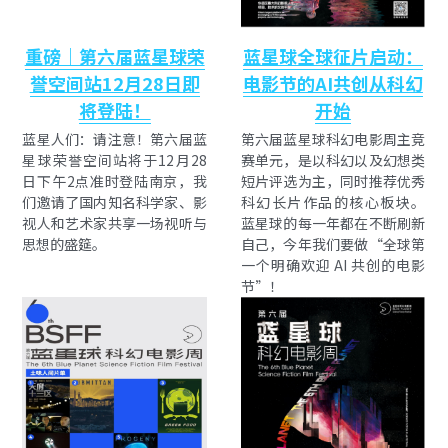
重磅｜第六届蓝星球荣
蓝星球全球征片启动：
誉空间站12月28日即
电影节的AI共创从科幻
将登陆！
开始
蓝星人们：请注意！第六届蓝
第六届蓝星球科幻电影周主竞
星球荣誉空间站将于12月28
赛单元，是以科幻以及幻想类
日下午2点准时登陆南京，我
短片评选为主，同时推荐优秀
们邀请了国内知名科学家、影
科幻长片作品的核心板块。 
视人和艺术家共享一场视听与
蓝星球的每一年都在不断刷新
思想的盛筵。
自己，今年我们要做“全球第
一个明确欢迎 AI 共创的电影
节”！