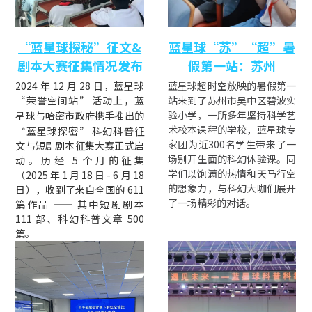
“
蓝星球探秘”征文&
蓝星球
“苏”“超”暑
剧本大赛征集情况发布
假第一站：苏州
2024 年 12 月 28 日，蓝星球 
蓝星球超时空放映的暑假第一
“荣誉空间站” 活动上，蓝
站来到了
苏州市吴中区碧波实
验小学
，一所多年坚持科学艺
星球
与哈密市政府携手推出的 
术校本课程的学校，蓝星球专
“蓝星球探密” 科幻科普征
家团为近300名学生带来了一
文与短剧剧本征集大赛正式启
场别开生面的科幻体验课。同
动。历经 5 个月的征集
学们以饱满的热情和天马行空
（2025 年 1 月 18 日 - 6 月 18 
的想象力，与科幻大咖们展开
日），收到了来自全国的 611 
了一场精彩的对话。
篇作品 —— 其中短剧剧本 
111 部、科幻科普文章 500 
篇。