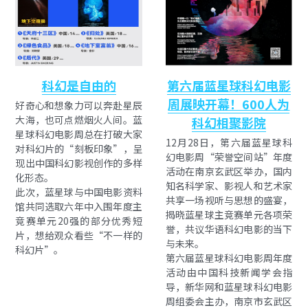
科幻是自由的
第六届蓝星球科幻电影
周展映开幕！600人为
好奇心和想象力可以奔赴星辰
大海，也可点燃烟火人间。蓝
科幻相聚影院
星球科幻电影周总在打破大家
12月28日，第六届蓝星球科
对科幻片的“刻板印象”，呈
幻电影周“荣誉空间站”年度
现出中国科幻影视创作的多样
活动在南京玄武区举办，国内
化形态。
知名科学家、影视人和艺术家
此次，蓝星球与中国电影资料
共享一场视听与思想的盛宴，
馆共同选取六年中入围年度主
揭晓蓝星球主竞赛单元各项荣
竞赛单元20强的部分优秀短
誉，共议华语科幻电影的当下
片，想给观众看些“不一样的
与未来。
科幻片”。
第六届蓝星球科幻电影周年度
活动由中国科技新闻学会指
导，新华网和蓝星球科幻电影
周组委会主办，南京市玄武区