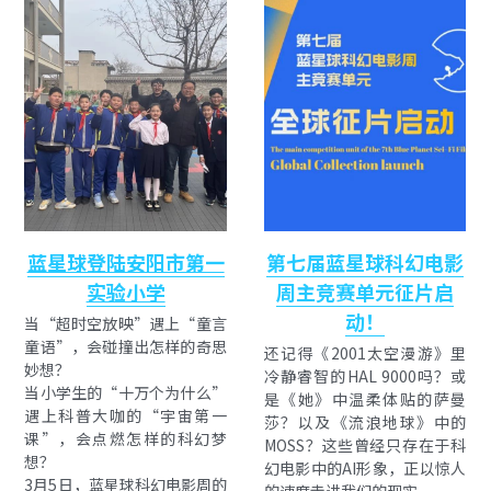
蓝星球登陆安阳市第一
第七届蓝星球科幻电影
实验小学
周主竞赛单元征片启
动！
当“超时空放映”遇上“童言
童语”，会碰撞出怎样的奇思
还记得《2001太空漫游》里
妙想？
冷静睿智的HAL 9000吗？或
当小学生的“十万个为什么”
是《她》中温柔体贴的萨曼
遇上科普大咖的“宇宙第一
莎？以及《流浪地球》中的
课”，会点燃怎样的科幻梦
MOSS？这些曾经只存在于科
想？
幻电影中的AI形象，正以惊人
3月5日，蓝星球科幻电影周的