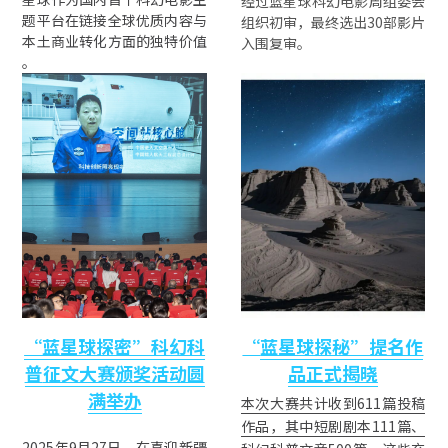
经过蓝星球科幻电影周组委会
题平台在链接全球优质内容与
组织初审，最终选出30部影片
本土商业转化方面的独特价值 
入围复审。
。
“蓝星球探密”科幻科
“
蓝星球探秘”提名作
普
征文大赛颁奖活动圆
品正式揭晓
满举办
本次大赛共计收到611篇投稿
作品，其中短剧剧本111篇、
2025年9月27日，在喜迎新疆