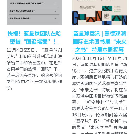
快报！蓝星球团队在哈
蓝星球展讯 | 嘉德观澜
密被“围追堵截”！
国际艺术图书展“未来
之书”特展本周揭幕
11月4日至5日，“蓝星球AI
哈密”科幻科普系列活动走进
2024年11月16日至11月24
哈密二中和哈密五中，在近千
日，蓝星球科幻电影周与“新
名同学们的热情“围观”下，
物种”、湛庐文化携手嘉德文
蓝星球闪亮登场，给哈密的同
库、观澜版画基地精心打造的
学们心中种下一颗科幻的种
嘉德观澜国际艺术图书嘉年华
子。
之“未来之书”特展，将在深
圳观澜中国版画博物馆闪亮启
幕。 “新物种科学与艺术”
跨界大家分享会论坛将于11月
16日展开。论坛期间第六届
“蓝星球”将与“新物种”共
同发布“未来之书”展映单
元，展开一场电影与书的邂逅