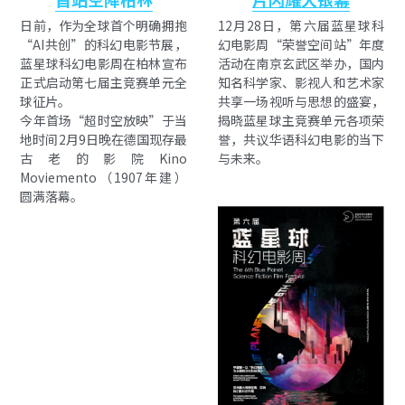
日前，作为全球首个明确拥抱
12月28日，第六届蓝星球科
“AI共创”的科幻电影节展，
幻电影周“荣誉空间站”年度
蓝星球科幻电影周在柏林宣布
活动在南京玄武区举办，国内
正式启动第七届主竞赛单元全
知名科学家、影视人和艺术家
球征片。
共享一场视听与思想的盛宴，
今年首场“超时空放映”于当
揭晓蓝星球主竞赛单元各项荣
地时间2月9日晚在德国现存最
誉，共议华语科幻电影的当下
古老的影院Kino 
与未来。
Moviemento（1907年建）
圆满落幕。