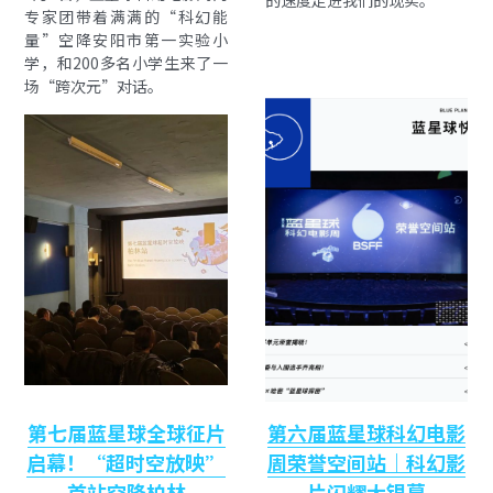
的速度走进我们的现实。
专家团带着满满的“科幻能
量”空降安阳市第一实验小
学，和200多名小学生来了一
场“跨次元”对话。
第七届蓝星球全球征片
第六届蓝星球科幻电影
启幕！“超时空放映”
周荣誉空间站｜科幻影
首站空降柏林
片闪耀大银幕