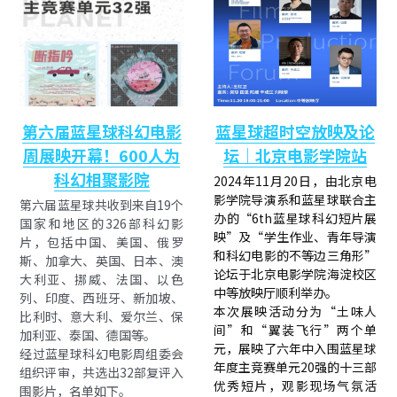
第六届蓝星球科幻电影
蓝星球超时空放映及论
周展映开幕！600人为
坛｜北京电影学院站
科幻相聚影院
2024年11月20日，由北京电
影学院导演系和蓝星球联合主
第六届蓝星球共收到来自19个
办的“6th蓝星球科幻短片展
国家和地区的326部科幻影
映”及“学生作业、青年导演
片，包括中国、美国、俄罗
和科幻电影的不等边三角形”
斯、加拿大、英国、日本、澳
论坛于北京电影学院海淀校区
大利亚、挪威、法国、以色
中等放映厅顺利举办。
列、印度、西班牙、新加坡、
本次展映活动分为“土味人
比利时、意大利、爱尔兰、保
间”和“翼装飞行”两个单
加利亚、泰国、德国等。 
元，展映了六年中入围蓝星球
经过蓝星球科幻电影周组委会
年度主竞赛单元20强的十三部
组织评审，共选出32部复评入
优秀短片，观影现场气氛活
围影片，名单如下。