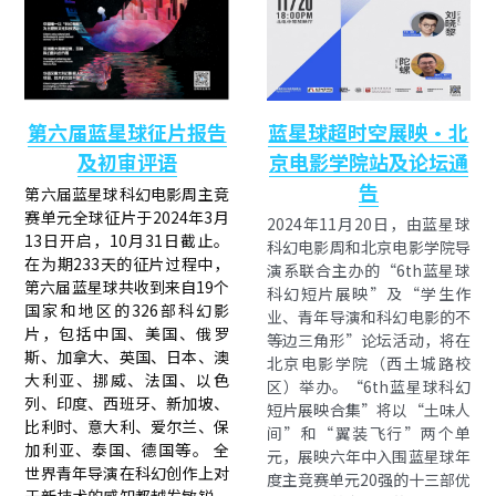
第六届蓝星球征片报告
蓝星球超时空展映·北
及初审评语
京电影学院站及论坛通
告
第六届蓝星球科幻电影周主竞
赛单元全球征片于2024年3月
2024年11月20日，由蓝星球
13日开启，10月31日截止。 
科幻电影周和北京电影学院导
在为期233天的征片过程中，
演系联合主办的“6th蓝星球
第六届蓝星球共收到来自19个
科幻短片展映”及“学生作
国家和地区的326部科幻影
业、青年导演和科幻电影的不
片，包括中国、美国、俄罗
等边三角形”论坛活动，将在
斯、加拿大、英国、日本、澳
北京电影学院（西土城路校
大利亚、挪威、法国、以色
区）举办。“6th蓝星球科幻
列、印度、西班牙、新加坡、
短片展映合集”将以“土味人
比利时、意大利、爱尔兰、保
间”和“翼装飞行”两个单
加利亚、泰国、德国等。 全
元，展映六年中入围蓝星球年
世界青年导演在科幻创作上对
度主竞赛单元20强的十三部优