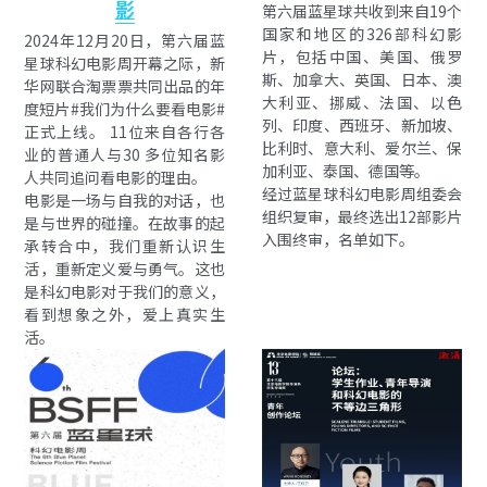
影
第六届蓝星球共收到来自19个
国家和地区的326部科幻影
2024年12月20日，第六届蓝
片，包括中国、美国、俄罗
星球科幻电影周开幕之际，新
斯、加拿大、英国、日本、澳
华网联合淘票票共同出品的年
大利亚、挪威、法国、以色
度短片#我们为什么要看电影# 
列、印度、西班牙、新加坡、
正式上线。 11位来自各行各
比利时、意大利、爱尔兰、保
业的普通人与30 多位知名影
加利亚、泰国、德国等。
人共同追问看电影的理由。 
经过蓝星球科幻电影周组委会
电影是一场与自我的对话，也
组织复审，最终选出12部影片
是与世界的碰撞。在故事的起
入围终审，名单如下。
承转合中，我们重新认识生
活，重新定义爱与勇气。这也
是科幻电影对于我们的意义，
看到想象之外，爱上真实生
活。