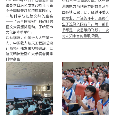
科幻科普文章500篇。这些充
维吾尔自治区成立70周年与首
满想象力与创造力的故事从全
个全国科普月的浓厚氛围中，
国各地汇聚于此，经过评委天
一场科学与幻想交织的盛宴
团专业、严谨的评审，最终产
——“蓝星球探密”科幻科普
生了这份入围名单。每一部作
征文大赛颁奖活动，于哈密市
品都是一次思维的飞跃，一次
文化馆隆重举行。
对未知宇宙的勇敢探索。
活动现场，中国进入太空第一
人、中国载人航天工程副总设
计师杨利伟发来视频致辞，以
航天精神激励广大参赛者勇攀
科学高峰